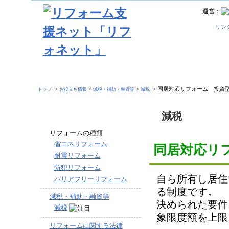
運営：
リン
>
>
>
> 同居対応リフォーム 投
トップ
お役立ち情報
減税・補助・融資等
減税
減税
リフォームの種類
省エネリフォーム
同居対応リ
耐震リフォーム
防犯リフォーム
自ら所有し居住
バリアフリーリフォーム
る制度です。
減税・補助・融資等
決められた要件
減税
象限度額を上限
リフォームに関する法律