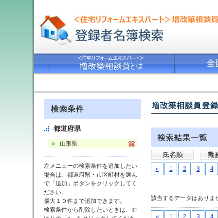
都道府県
山形県
左メニューの検索条件を追加したい
«
1
2
3
4
場合は、都道府県・市区町村を選ん
で「追加」ボタンをクリックしてく
ださい。
該当するデータはありま
最大１０件まで追加できます。
検索条件から削除したいときは、右
«
1
2
3
4