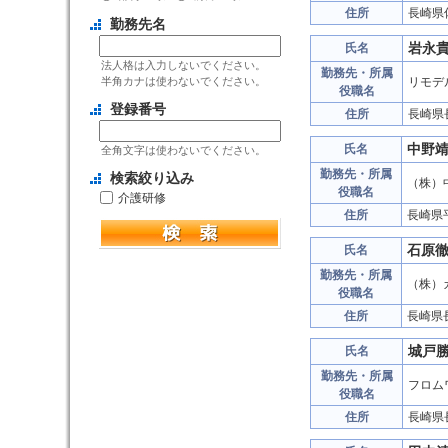
住所
長崎県
勤務先名
岩永
氏名
法人格は入力しないでください。
勤務先・所属
半角カナは使わないでください。
リモデ
役職名
登録番号
住所
長崎県
中野
氏名
全角文字は使わないでください。
勤務先・所属
検索絞り込み
（株）
役職名
介護研修
住所
長崎県
石原
氏名
勤務先・所属
（株）
役職名
住所
長崎県
城戸
氏名
勤務先・所属
フロム
役職名
住所
長崎県