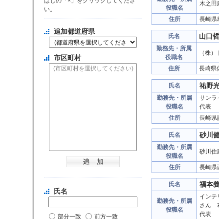
はじの「×」をクリックしてくださ
木之田
役職名
い。
住所
長崎県
追加都道府県
山口
氏名
勤務先・所属
（株）
市区町村
役職名
住所
長崎県
祐野
氏名
勤務先・所属
サンラ
役職名
代表
住所
長崎県
砂川
氏名
勤務先・所属
砂川住
役職名
住所
長崎県
福本
氏名
氏名
インテ
勤務先・所属
さん 
役職名
代表
部分一致
前方一致