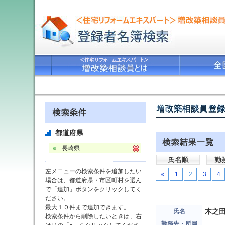
都道府県
長崎県
左メニューの検索条件を追加したい
«
1
2
3
4
場合は、都道府県・市区町村を選ん
で「追加」ボタンをクリックしてく
ださい。
最大１０件まで追加できます。
木之
氏名
検索条件から削除したいときは、右
勤務先・所属