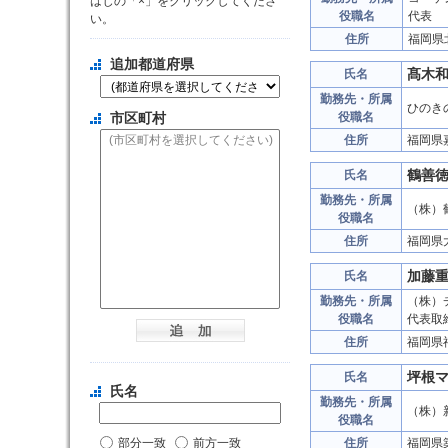
はじの「×」をクリックしてくださ
役職名
代表
い。
住所
福岡県
追加都道府県
髙木
氏名
勤務先・所属
ひのき
市区町村
役職名
住所
福岡県
鶴善
氏名
勤務先・所属
（株）
役職名
住所
福岡県
加藤
氏名
勤務先・所属
（株）
役職名
代表取
住所
福岡県
坪根
氏名
氏名
勤務先・所属
（株）
役職名
部分一致
前方一致
住所
福岡県