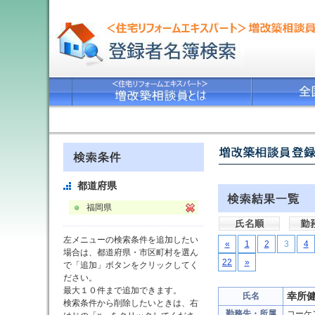
都道府県
福岡県
左メニューの検索条件を追加したい
«
1
2
3
4
場合は、都道府県・市区町村を選ん
22
»
で「追加」ボタンをクリックしてく
ださい。
最大１０件まで追加できます。
幸所
氏名
検索条件から削除したいときは、右
勤務先・所属
コーケ