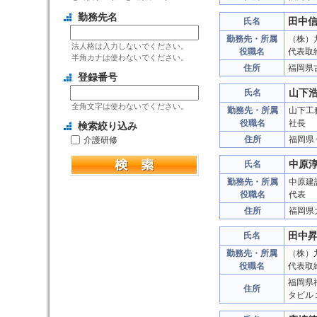
勤務先名
田中
氏名
勤務先・所属
（株）
法人格は入力しないでください。
役職名
代表取
半角カナは使わないでください。
住所
福岡県
登録番号
山下
氏名
全角文字は使わないでください。
勤務先・所属
山下工
役職名
社長
検索絞り込み
住所
福岡県
介護研修
中原
氏名
勤務先・所属
中原建
役職名
代表
住所
福岡県
田中
氏名
勤務先・所属
（株）
役職名
代表取
福岡県
住所
タビル