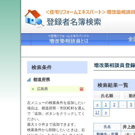
都道府県
広島県
左メニューの検索条件を追加したい
«
1
2
...
5
場合は、都道府県・市区町村を選ん
17
»
で「追加」ボタンをクリックしてく
ださい。
最大１０件まで追加できます。
井上
氏名
検索条件から削除したいときは、右
勤務先・所属
（有）