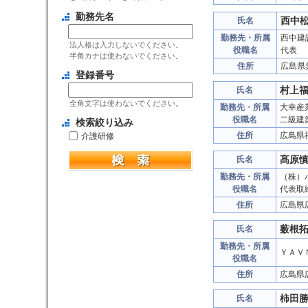
勤務先名
西中
氏名
勤務先・所属
西中建
法人格は入力しないでください。
役職名
代表
半角カナは使わないでください。
住所
広島県
登録番号
村上
氏名
全角文字は使わないでください。
勤務先・所属
大幸産
役職名
二級建
検索絞り込み
住所
広島県
介護研修
髙原
氏名
勤務先・所属
（株）
役職名
代表取
住所
広島県
薮根
氏名
勤務先・所属
ＹＡＶ
役職名
住所
広島県
柿田
氏名