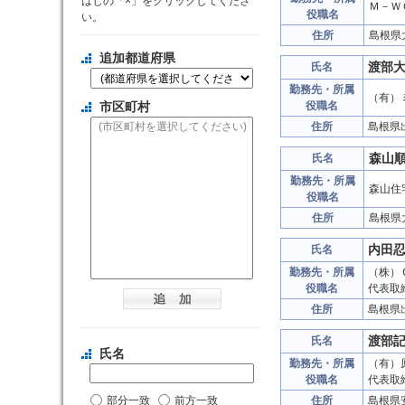
はじの「×」をクリックしてくださ
Ｍ－Ｗ
役職名
い。
住所
島根県
追加都道府県
渡部
氏名
勤務先・所属
（有）
市区町村
役職名
住所
島根県
森山
氏名
勤務先・所属
森山住
役職名
住所
島根県
内田
氏名
勤務先・所属
（株）
役職名
代表取
住所
島根県
渡部
氏名
氏名
勤務先・所属
（有）
役職名
代表取
部分一致
前方一致
住所
島根県