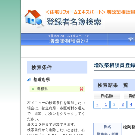
都道府県
島根県
左メニューの検索条件を追加したい
«
1
2
3
4
場合は、都道府県・市区町村を選ん
で「追加」ボタンをクリックしてく
ださい。
最大１０件まで追加できます。
松岡
氏名
検索条件から削除したいときは、右
勤務先・所属