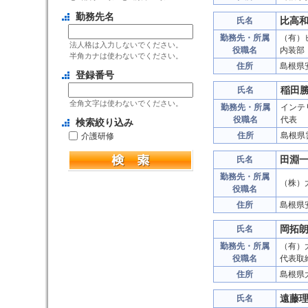
勤務先名
比高
氏名
勤務先・所属
（有）
法人格は入力しないでください。
役職名
内装部
半角カナは使わないでください。
住所
島根県
登録番号
稲田
氏名
全角文字は使わないでください。
勤務先・所属
インテ
役職名
代表
検索絞り込み
住所
島根県
介護研修
田淵
氏名
勤務先・所属
（株）
役職名
住所
島根県
岡拓
氏名
勤務先・所属
（有）
役職名
代表取
住所
島根県
遠藤
氏名