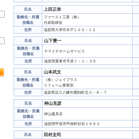
上田正幸
氏名
勤務先・所属
ファースト工業（株）
役職名
代表取締役
住所
滋賀県大津市木戸１０３－１２
山下豊一
氏名
勤務先・所属
ヤマイチホームサービス
役職名
住所
滋賀県栗東市手原７－１－３９
山本武文
氏名
勤務先・所属
（株）ジェイプラス
役職名
リフォーム事業部
住所
滋賀県近江八幡市鷹飼町北３－８－７
神山克彦
氏名
勤務先・所属
神山建具店
役職名
住所
滋賀県甲賀市甲南町杉谷１６９３
田村圭司
氏名