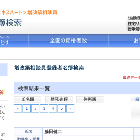
最終データ
たい
«
1
2
3
4
5
»
選ん
てく
藤田健二
氏名
、右
勤務先・所属