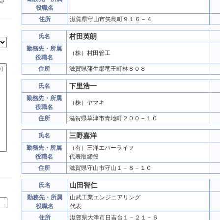
さ
役職名
住所
滋賀県守山市矢島町９１６－４
村田英朗
氏名
勤務先・所属
（株）村田管工
役職名
住所
滋賀県蒲生郡竜王町林８０８
下里浩一
氏名
勤務先・所属
（株）ヤマキ
役職名
住所
滋賀県草津市青地町２００－１０
三野嘉洋
氏名
勤務先・所属
（有）三洋エバーライフ
役職名
代表取締役
住所
滋賀県守山市守山１－８－１０
山田智仁
氏名
勤務先・所属
山武工業エンジニアリング
役職名
代表
住所
滋賀県大津市日吉台１－２１－６