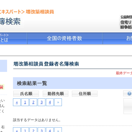
最終データ
たい
«
1
2
3
4
»
選ん
てく
該当するデータはありません。
、右
«
1
2
3
4
»