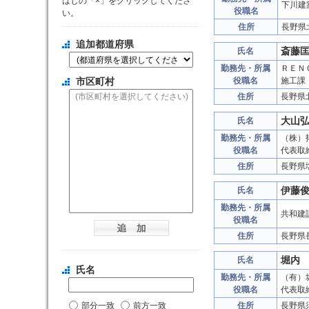
はじの「×」をクリックしてくださ
下川建
役職名
い。
住所
長野県
追加都道府県
斎藤
氏名
勤務先・所属
ＲＥＮ
市区町村
役職名
施工課
住所
長野県
大山
氏名
勤務先・所属
（株）
役職名
代表取
住所
長野県
伊藤
氏名
勤務先・所属
共和建
役職名
住所
長野県
堀内
氏名
氏名
勤務先・所属
（有）
役職名
代表取
部分一致
前方一致
住所
長野県