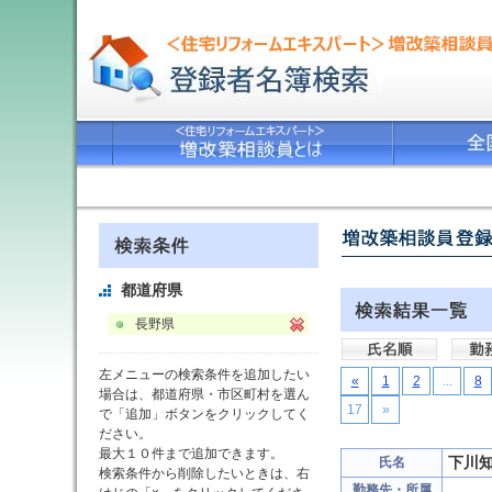
都道府県
長野県
左メニューの検索条件を追加したい
«
1
2
...
8
場合は、都道府県・市区町村を選ん
17
»
で「追加」ボタンをクリックしてく
ださい。
最大１０件まで追加できます。
下川
氏名
検索条件から削除したいときは、右
勤務先・所属