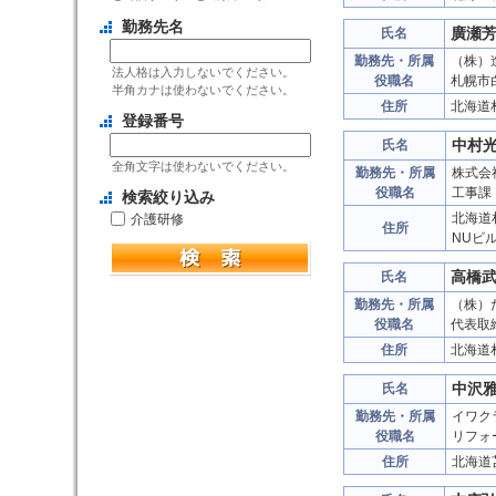
勤務先名
廣瀬
氏名
勤務先・所属
（株）
法人格は入力しないでください。
役職名
札幌市
半角カナは使わないでください。
住所
北海道
登録番号
中村
氏名
全角文字は使わないでください。
勤務先・所属
株式会
役職名
工事課
検索絞り込み
北海道
介護研修
住所
NUビ
高橋
氏名
勤務先・所属
（株）
役職名
代表取
住所
北海道
中沢
氏名
勤務先・所属
イワク
役職名
リフォ
住所
北海道