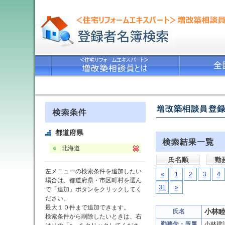
都道府県
北海道
左メニューの検索条件を追加したい
«
1
2
3
4
場合は、都道府県・市区町村を選ん
31
»
で「追加」ボタンをクリックしてく
ださい。
最大１０件まで追加できます。
小林
氏名
検索条件から削除したいときは、右
勤務先・所属
小林建