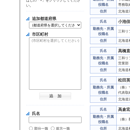
はじの「×」をクリックしてくださ
役職名
専務取
い。
住所
北海道
追加都道府県
小池
氏名
勤務先・所属
三和リ
市区町村
役職名
住所
北海道
高橋
氏名
勤務先・所属
三和リ
役職名
営業部
住所
北海道
松田
氏名
勤務先・所属
（株）
役職名
代表取
住所
北海道
高倉
氏名
氏名
勤務先・所属
（株）
役職名
部分一致
前方一致
住所
北海道