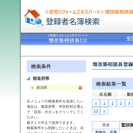
都道府県
新潟県
左メニューの検索条件を追加したい
«
1
2
3
4
場合は、都道府県・市区町村を選ん
13
»
で「追加」ボタンをクリックしてく
ださい。
最大１０件まで追加できます。
鷲頭
氏名
検索条件から削除したいときは、右
勤務先・所属