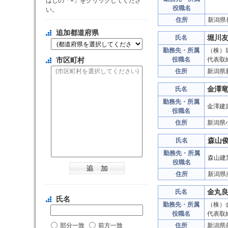
はじの「×」をクリックしてくださ
役職名
い。
住所
新潟県
追加都道府県
堀川
氏名
勤務先・所属
（株）
市区町村
役職名
代表取
住所
新潟県
金澤
氏名
勤務先・所属
金澤建
役職名
住所
新潟県
森山
氏名
勤務先・所属
森山建
役職名
住所
新潟県
金丸
氏名
氏名
勤務先・所属
（株）
役職名
代表取
部分一致
前方一致
住所
新潟県