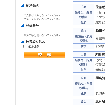
勤務先名
佐藤
氏名
勤務先・所属
（有）
法人格は入力しないでください。
役職名
代表取
半角カナは使わないでください。
住所
新潟県
登録番号
梅田
氏名
全角文字は使わないでください。
勤務先・所属
梅田建
役職名
検索絞り込み
住所
新潟県
介護研修
駒形
氏名
勤務先・所属
（株）
役職名
代表取
住所
新潟県
羽鳥
氏名
勤務先・所属
役職名
住所
新潟県
北村
氏名