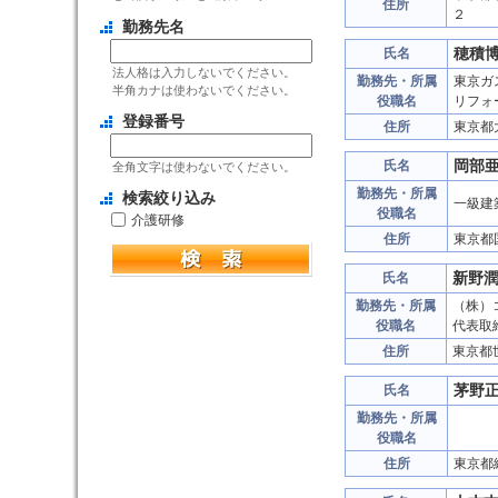
住所
２
勤務先名
穂積
氏名
法人格は入力しないでください。
勤務先・所属
東京ガ
半角カナは使わないでください。
役職名
リフォ
登録番号
住所
東京都
岡部
氏名
全角文字は使わないでください。
勤務先・所属
検索絞り込み
一級建
役職名
介護研修
住所
東京都
新野
氏名
勤務先・所属
（株）
役職名
代表取
住所
東京都
茅野
氏名
勤務先・所属
役職名
住所
東京都