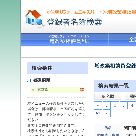
都道府県
東京都
左メニューの検索条件を追加したい
«
1
2
3
4
場合は、都道府県・市区町村を選ん
62
»
で「追加」ボタンをクリックしてく
ださい。
最大１０件まで追加できます。
関口
氏名
検索条件から削除したいときは、右
勤務先・所属
（株）