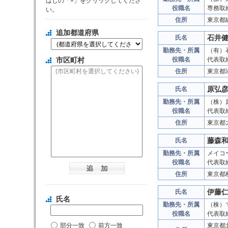
はじの「×」をクリックしてくださ
役職名
専務取
い。
住所
東京都
追加都道府県
石井
氏名
勤務先・所属
（有）
市区町村
役職名
代表取
住所
東京都
原弘
氏名
勤務先・所属
（株）
役職名
代表取
住所
東京都
藤森
氏名
勤務先・所属
メイコ
役職名
代表取
住所
東京都
伊藤
氏名
氏名
勤務先・所属
（株）
役職名
代表取
部分一致
前方一致
東京都