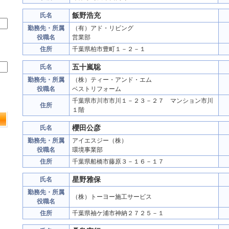
飯野浩充
氏名
勤務先・所属
（有）アド・リビング
役職名
営業部
住所
千葉県柏市豊町１－２－１
五十嵐聡
氏名
勤務先・所属
（株）ティー・アンド・エム
役職名
ベストリフォーム
千葉県市川市市川１－２３－２７ マンション市川
住所
１階
櫻田公彦
氏名
勤務先・所属
アイエスジー（株）
役職名
環境事業部
住所
千葉県船橋市藤原３－１６－１７
星野雅保
氏名
勤務先・所属
（株）トーヨー施工サービス
役職名
住所
千葉県袖ケ浦市神納２７２５－１