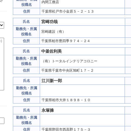
さ
内間工務店
役職名
住所
千葉県松戸市小金原５－２－１３
宮崎功哉
氏名
勤務先・所属
宮崎建設（有）
役職名
住所
千葉県柏市豊四季９７４－２４
中釜佐利美
氏名
勤務先・所属
（有）トータルインテリアコロニー
役職名
住所
千葉県千葉市中央区旭町１７－２
江川新一郎
氏名
勤務先・所属
役職名
住所
千葉県柏市大井１８９８－１０
永塚操
氏名
勤務先・所属
役職名
住所
千葉県野田市西高野１７５－３