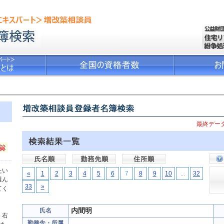
最終データ
たい
«
1
2
3
4
5
6
7
8
9
10
...
32
選ん
33
»
てく
内間明
氏名
、右
勤務先・所属