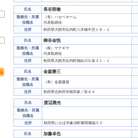
長谷部徹
氏名
勤務先・所属
（有）ハセベホーム
役職名
代表取締役
住所
秋田県大館市比内町八木橋中岱１８－１
柳谷金悦
氏名
勤務先・所属
（株）ヤナギヤ
役職名
代表取締役
住所
秋田県大館市比内町独鈷川久保３１－１
金森勝三
氏名
勤務先・所属
（有）金森建築
役職名
住所
秋田県北秋田市根田家ノ前６４
渡辺雅光
氏名
勤務先・所属
役職名
住所
秋田県にかほ市象潟町横岡堰端５０
加藤卓也
氏名