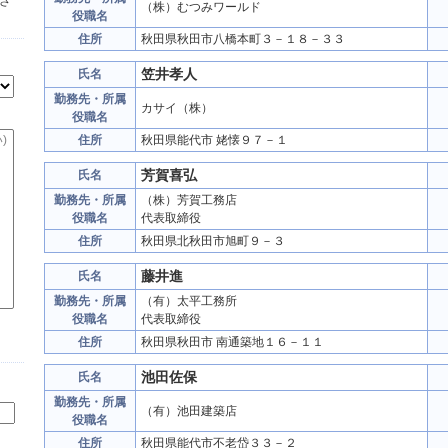
さ
（株）むつみワールド
役職名
住所
秋田県秋田市八橋本町３－１８－３３
笠井孝人
氏名
勤務先・所属
カサイ（株）
役職名
住所
秋田県能代市 姥懐９７－１
芳賀喜弘
氏名
勤務先・所属
（株）芳賀工務店
役職名
代表取締役
住所
秋田県北秋田市旭町９－３
藤井進
氏名
勤務先・所属
（有）太平工務所
役職名
代表取締役
住所
秋田県秋田市 南通築地１６－１１
池田佐保
氏名
勤務先・所属
（有）池田建築店
役職名
住所
秋田県能代市不老岱３３－２