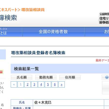
最終データ
たい
«
1
2
3
4
5
6
»
選ん
てく
佐々木克巳
氏名
、右
勤務先・所属