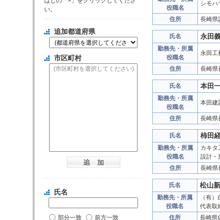
はじの「×」をクリックしてくださ
シモハ
役職名
い。
住所
長崎県
追加都道府県
永田
氏名
勤務先・所属
永田工
市区町村
役職名
住所
長崎県
本田
氏名
勤務先・所属
本田建
役職名
住所
長崎県
柿田
氏名
勤務先・所属
カキタ
役職名
設計・
住所
長崎県
松山
氏名
氏名
勤務先・所属
（有）
役職名
代表取
部分一致
前方一致
住所
長崎県