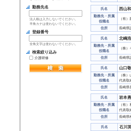
勤務先名
西山
氏名
勤務先・所属
（有）
法人格は入力しないでください。
役職名
半角カナは使わないでください。
住所
長崎県
登録番号
北嶋
氏名
全角文字は使わないでください。
勤務先・所属
（株）
役職名
検索絞り込み
住所
長崎県
介護研修
山口
氏名
勤務先・所属
（株）
役職名
代表取
住所
長崎県
岩本
氏名
勤務先・所属
（有）
役職名
代表取
住所
長崎県
石川
氏名