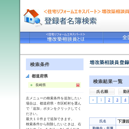
都道府県
長崎県
左メニューの検索条件を追加したい
«
1
2
3
4
場合は、都道府県・市区町村を選ん
で「追加」ボタンをクリックしてく
ださい。
最大１０件まで追加できます。
下濵
氏名
検索条件から削除したいときは、右
勤務先・所属