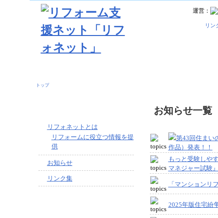
運営：
リン
トップ
お知らせ一覧
リフォネットとは
リフォームに役立つ情報を提
第43回住まい
供
作品）発表！！
もっと受験しやす
お知らせ
マネジャー試験
リンク集
「マンションリ
2025年版住宅