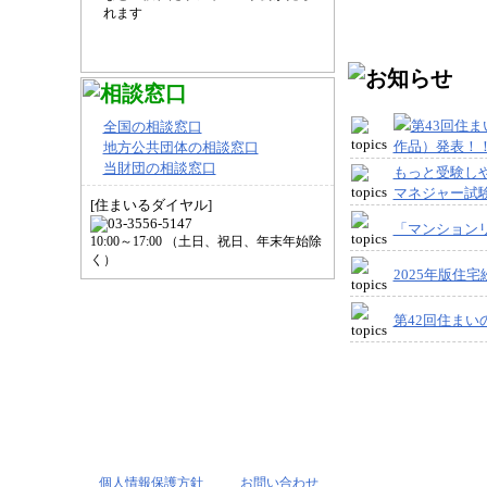
れます
第43回住ま
全国の相談窓口
作品）発表！
地方公共団体の相談窓口
当財団の相談窓口
もっと受験しや
マネジャー試
[住まいるダイヤル]
「マンション
10:00～17:00 （土日、祝日、年末年始除
く）
2025年版住
第42回住まいの
個人情報保護方針
お問い合わせ