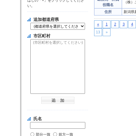
はじの「×」をクリックしてくださ
（株）
役職名
い。
住所
新潟県
追加都道府県
«
1
2
3
4
13
»
市区町村
氏名
部分一致
前方一致