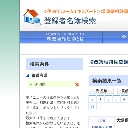
都道府県
新潟県
左メニューの検索条件を追加したい
«
1
2
3
4
場合は、都道府県・市区町村を選ん
13
»
で「追加」ボタンをクリックしてく
ださい。
最大１０件まで追加できます。
大堀
氏名
検索条件から削除したいときは、右
勤務先・所属