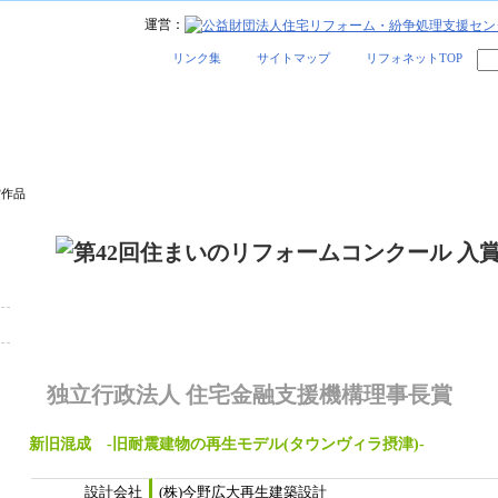
運営：
リンク集
サイトマップ
リフォネットTOP
賞作品
独立行政法人 住宅金融支援機構理事長賞
新旧混成 -旧耐震建物の再生モデル(タウンヴィラ摂津)-
設計会社
(株)今野広大再生建築設計