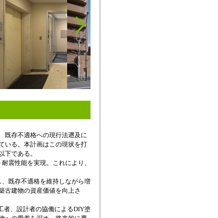
 既存不適格への現行法遡及に
ている。本計画はこの現状を打
以下である。
 耐震性能を実現。これにより、
し、既存不適格を維持しながら増
築古建物の資産価値を向上さ
工者、設計者の協働によるDIY塗