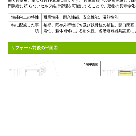
装で再活用。単なる材料循環に留まらず、 再生過程への参画を通じて建
門業者に頼 らないセルフ維持管理を可能にすることで、建物の長寿命化
性能向上の特性
耐震性能、耐久性能、安全性能、温熱性能
特に配慮した事
袖壁、既存外壁増打ち及び鉄骨柱の補強、開口閉塞、軽
項
震性、躯体補修による耐久性、各階避難器具設置に
リフォーム前後の平面図