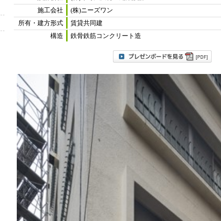
施工会社
(株)ニーズワン
所有・建方形式
賃貸共同建
構造
鉄骨鉄筋コンクリート造