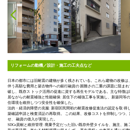
リフォームの動機／設計・施工の工夫点など
日本の都市には旧耐震の建物が多く残されている。これら建物の改修は、
伴う高額な費用と築古物件への銀行融資の 困難さの二重の課題に阻まれ
破し、既存ス トック活用の促進に資する再生モデルである。主な特徴は
居ながらの耐震補強と性能確保: 居住下の補強工事を実施し、新築同等の
住環境を維持しつつ安全性を確保した。
法的・経済的障壁の克服: 新宿区民間初の耐震改修促進法の認定を取 得
築確認申請と検査済証の再取得。 この結果、改修コストを抑制しつつ、
せ、 融資の借入が実現した。
SDGs貢献と維持管理: 廃棄予定だった旧い既存外壁タイルを、施主、施 