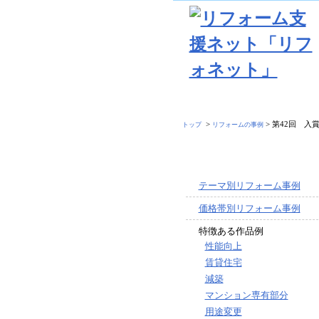
>
> 第42回 入
トップ
リフォームの事例
テーマ別リフォーム事例
価格帯別リフォーム事例
特徴ある作品例
性能向上
賃貸住宅
減築
マンション専有部分
用途変更